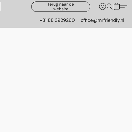
Terug naar de
website
+31 88 3929260
office@mrfriendly.nl