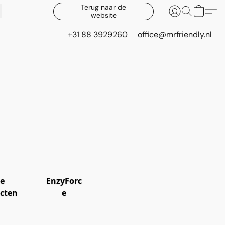
Terug naar de
website
+31 88 3929260
office@mrfriendly.nl
le
EnzyForc
cten
e